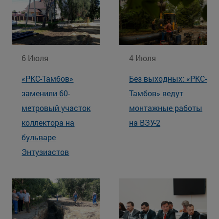
6 Июля
4 Июля
«РКС-Тамбов»
Без выходных: «РКС-
заменили 60-
Тамбов» ведут
метровый участок
монтажные работы
коллектора на
на ВЗУ-2
бульваре
Энтузиастов