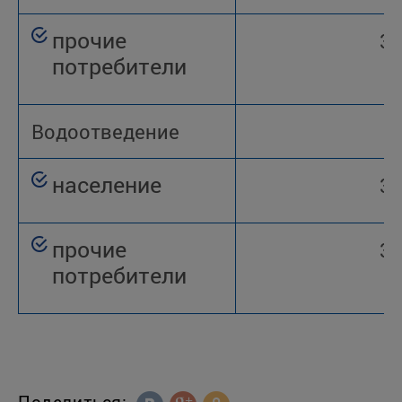
прочие
33
потребители
Водоотведение
население
37
прочие
31
потребители
Поделиться: