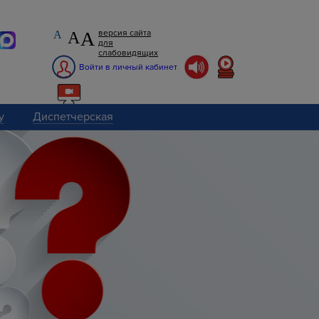
А
версия сайта
А
А
для
слабовидящих
Войти в личный кабинет
у
Диспетчерская