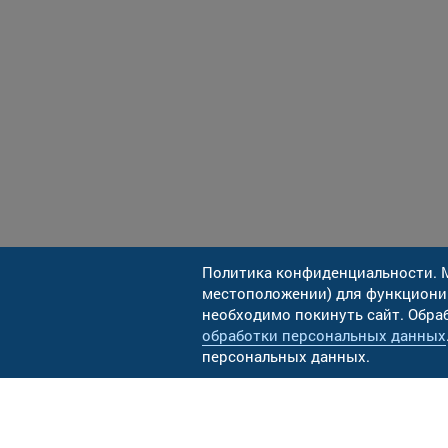
Политика конфиденциальности. М
местоположении) для функционир
необходимо покинуть сайт. Обра
2012-2026 ©
Адр
обработки персональных данных
ООО «РКС-Холдинг»
ул.
персональных данных.
Разработка: Геликон Про
Тел
Фа
e-m