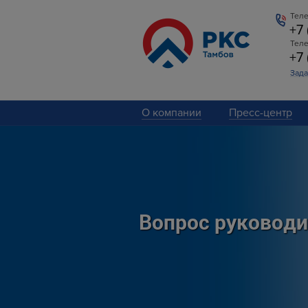
Теле
+7
Тел
+7
Зада
О компании
Пресс-центр
Вопрос руковод