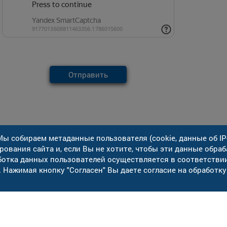
Отправить
ы собираем метаданные пользователя (cookie, данные об IP
ования сайта и, если Вы не хотите, чтобы эти данные обраб
ботка данных пользователей осуществляется в соответстви
Карта сайта
ес: 392000, г. Тамбов,
. Нажимая кнопку "Cогласен" Вы даете согласие на обработку
 Тулиновская, д. 5
. +7 (4752) 700-700
кс +7 (4752) 700-700
ail:
info@vodokanaltmb.ru