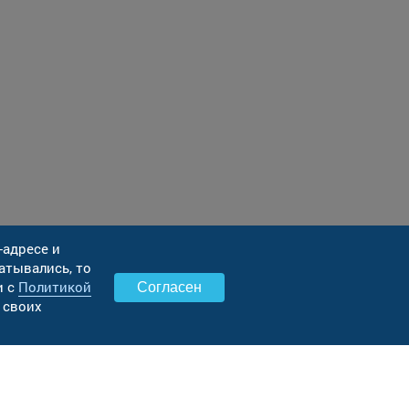
-адресе и
атывались, то
и с
Политикой
Согласен
 своих