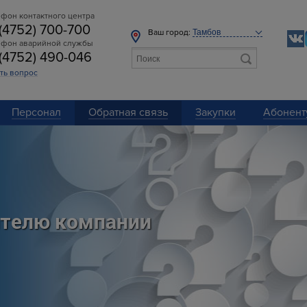
фон контактного центра
 (4752) 700-700
Ваш город:
ефон аварийной службы
 (4752) 490-046
ть вопрос
Персонал
Обратная связь
Закупки
Абонент
ителю компании