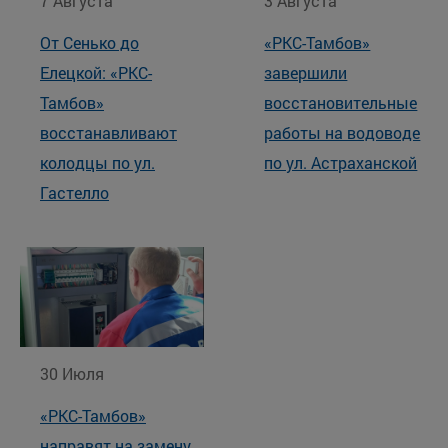
7 Августа
3 Августа
От Сенько до
«РКС-Тамбов»
Елецкой: «РКС-
завершили
Тамбов»
восстановительные
восстанавливают
работы на водоводе
колодцы по ул.
по ул. Астраханской
Гастелло
30 Июля
«РКС-Тамбов»
направят на замену