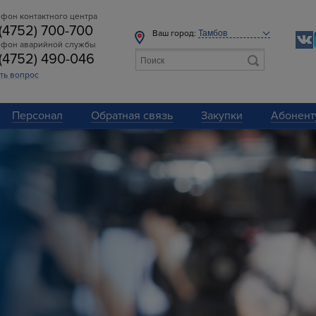
фон контактного центра
 (4752) 700-700
Ваш город:
ефон аварийной службы
 (4752) 490-046
ть вопрос
Персонал
Обратная связь
Закупки
Абонент