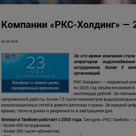
Компании «РКС-Холдинг» — 2
29.05.2026
За это время компания стала
операторов водоснабжени
сотрудников, более 5 мил
организаций.
РКС-Холдинг» — надежный конц
по 2025 год объём вложений в 
миллиарда рублей. За плечами
напряжённой работы, более 7,5 тысяч километров водопроводных
канализационных сетей в девяти регионах страны. За каждой циф
кранах, тепло в домах и уверенность в завтрашнем дне.
Филиал в Тамбове работает с 2003 года
. Сегодня «РКС-Тамбов» — 
• более 450 сотрудников;
• более 285 тысяч абонентов;