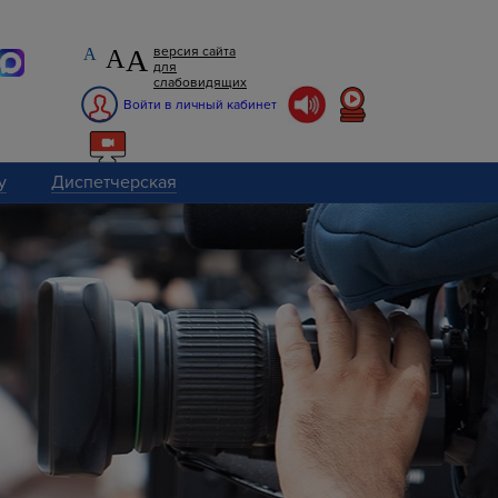
А
версия сайта
А
А
для
слабовидящих
Войти в личный кабинет
у
Диспетчерская