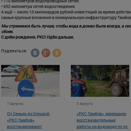
• 710 километров водопроводных сетей;
• 652 километра сетей водоотведения.
А ещё – около 10 миллиардов рублей инвестиций за время действ
самые крупные вложения в коммунальную инфраструктуру Тамбов
Мы стремимся быть лучше, чтобы вода в домах была всегда, а си
сбоев.
С днём рождения, РКС! Идём дальше.
Поделиться:
7 Августа
3 Августа
От Сенько до Елецкой:
«РКС-Тамбов» завершили
«РКС-Тамбов»
восстановительные
восстанавливают
работы на водоводе по ул.