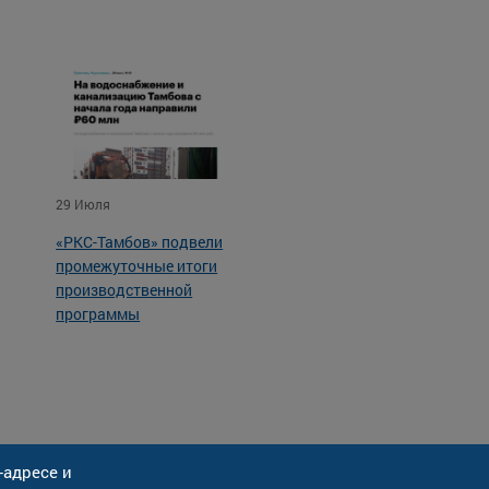
29 Июля
«РКС-Тамбов» подвели
промежуточные итоги
производственной
программы
-адресе и