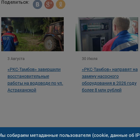
Поделиться:
3 Августа
30 Июля
«РКС-Тамбов» завершили
«РКС-Тамбов» направят на
восстановительные
замену насосного
работы на водоводе по ул.
оборудования в 2026 году
Астраханской
более 8 млн рублей
ы собираем метаданные пользователя (cookie, данные об IP