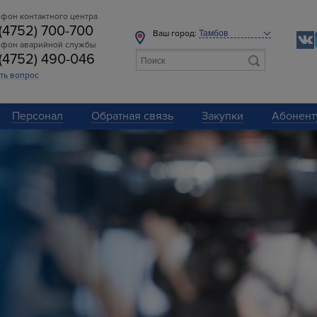
фон контактного центра
 (4752) 700-700
Ваш город:
ефон аварийной службы
 (4752) 490-046
ть вопрос
Персонал
Обратная связь
Закупки
Абонент