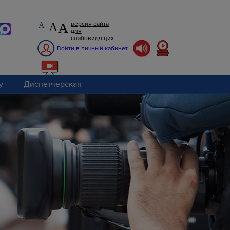
А
версия сайта
А
А
для
слабовидящих
Войти в личный кабинет
у
Диспетчерская