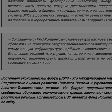
позволит привлекать долгосрочные инвестиции, внед
реализовывать проекты, которые десятилетиями опреде
Совместная работа бизнеса и государства — это основа дл
системы ЖКХ в российских городах, — отметил заместитель 
по правовым и корпоративным вопросам «РКС-Холдинга» Григ
— Соглашение с «РКС-Холдингом» открывает для нас новые в
сфере ЖКХ на принципах государственно-частного партнёрс
коммунальную инфраструктуру надёжнее и современнее с
финансовых решений, что улучшит качество жизни миллионо
подчеркнул вице-президент, директор департамента по ра
Сбербанка Михаил Чачин.
Восточный экономический форум (ВЭФ) - это международное ме
Владивостоке с целью развития Дальнего Востока и укреплени
Азиатско-Тихоокеанском регионе. На форуме представители
сообщества обсуждают экономические тренды, заключают согл
российские регионы. Организатором ВЭФ является Фонд Росконгр
по счёту.