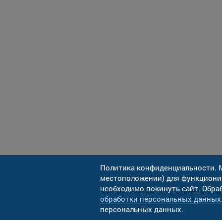
Политика конфиденциальности. М
местоположении) для функционир
необходимо покинуть сайт. Обра
2012-2026 ©
Адр
обработки персональных данных
ООО «РКС-Холдинг»
ул.
персональных данных.
Разработка: Геликон Про
Тел