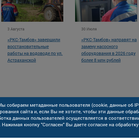
3 Августа
30 Июля
«РКС-Тамбов» завершили
«РКС-Тамбов» направят на
восстановительные
замену насосного
работы на водоводе по ул.
оборудования в 2026 году
Астраханской
более 8 млн рублей
ы собираем метаданные пользователя (cookie, данные об IP
ования сайта и, если Вы не хотите, чтобы эти данные обраб
ботка данных пользователей осуществляется в соответстви
Карта сайта
ес: 392000, г. Тамбов,
. Нажимая кнопку "Cогласен" Вы даете согласие на обработку
 Тулиновская, д. 5
. +7 (4752) 700-700