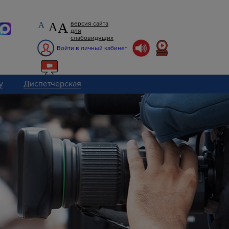
А
версия сайта
А
А
для
слабовидящих
Войти в личный кабинет
у
Диспетчерская