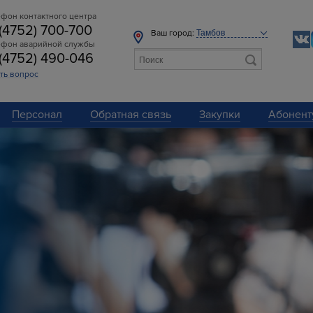
фон контактного центра
 (4752) 700-700
Ваш город:
ефон аварийной службы
 (4752) 490-046
ть вопрос
Персонал
Обратная связь
Закупки
Абонент