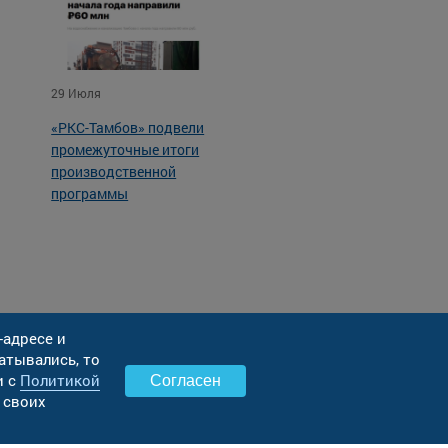
29 Июля
«РКС-Тамбов» подвели
промежуточные итоги
производственной
программы
-адресе и
атывались, то
и с
Политикой
Согласен
 своих